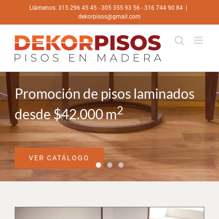
Saltar
Llámenos: 315 296 45 45 - 305 355 93 56 - 316 744 90 84
|
al
dekorpisos@gmail.com
contenido
Promoción de pisos laminados
2
desde $42.000 m
VER CATÁLOGO